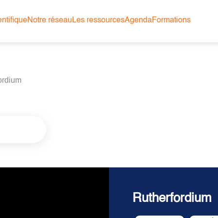
ntifique
Notre réseau
Les ressources
Agenda
Formations
ordium
Rutherfordium