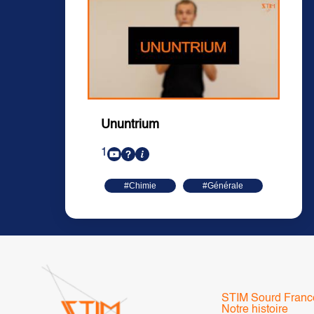
Ununtrium
1
#Chimie
#Générale
STIM Sourd Franc
Notre histoire