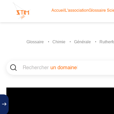
Accueil
L'association
Glossaire Scie
Glossaire
Chimie
Générale
Rutherf
Rechercher
un domaine
|