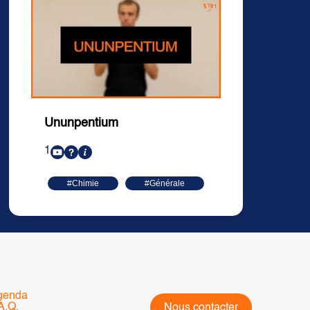
Ununpentium
1
#Chimie
#Générale
genda
A.Q.
Nous contacter