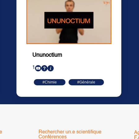
Ununoctium
1
#Chimie
#Générale
e
Rechercher un.e scientifique
A
Conférences
F.