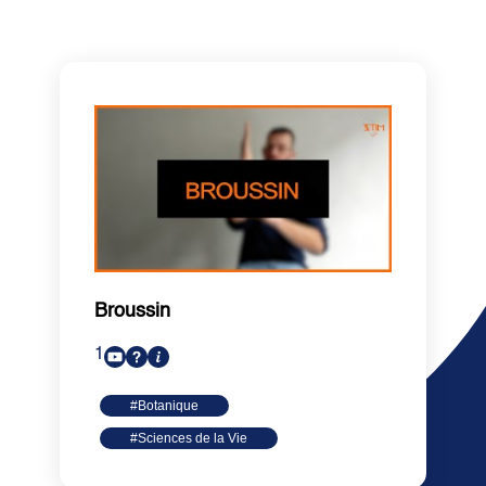
Termes associés
Broussin
1
#Botanique
#Sciences de la Vie