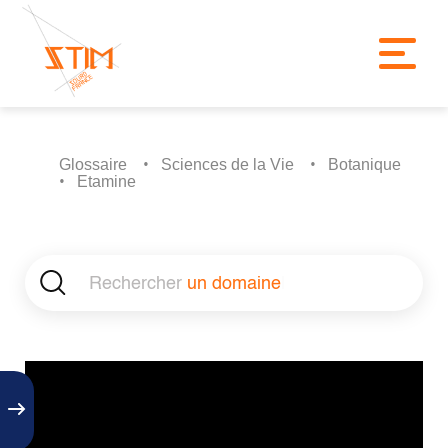
Glossaire
Sciences de la Vie
Botanique
Etamine
Rechercher
un domaine
|