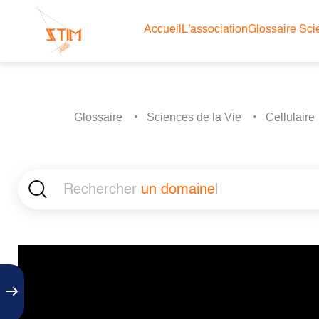
Accueil
L'association
Glossaire Scie
Glossaire
Sciences de la Vie
Cellulaire
Rechercher
un domaine
|