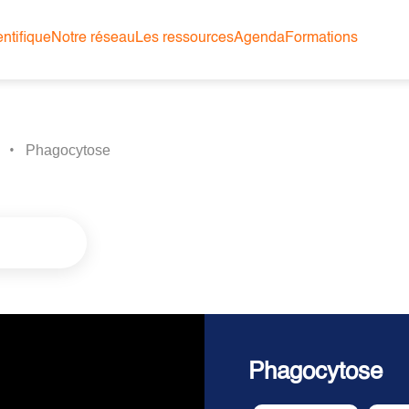
ntifique
Notre réseau
Les ressources
Agenda
Formations
Phagocytose
Phagocytose