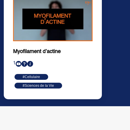
Myofilament d’actine
1
#Cellulaire
#Sciences de la Vie