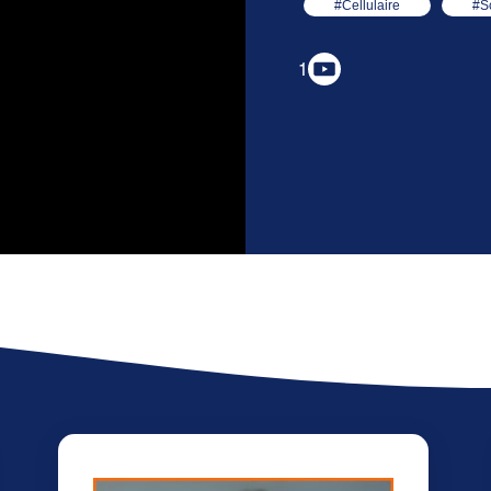
#Cellulaire
#S
1