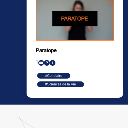
Paratope
1
#Cellulaire
#Sciences de la Vie